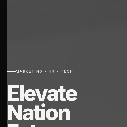
MARKETING × HR × TECH
Elevate
Nation